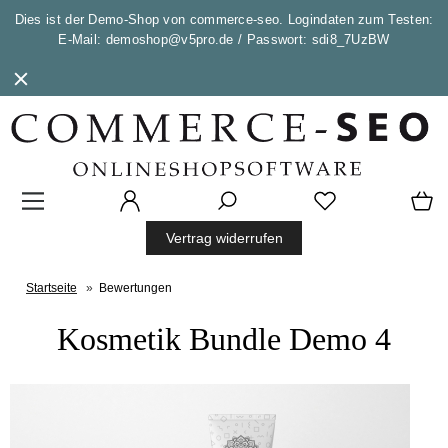
Dies ist der Demo-Shop von commerce-seo. Logindaten zum Testen:
E-Mail: demoshop@v5pro.de / Passwort: sdi8_7UzBW
Vertrag widerrufen
Startseite
»
Bewertungen
Kosmetik Bundle Demo 4